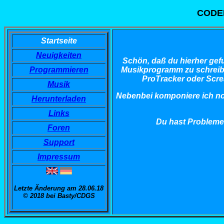
CODE
Startseite
Neuigkeiten
Schön, daß du hierher gefu
Programmieren
Musikprogramm zu schreiben
ProTracker oder Scre
Musik
Nebenbei komponiere ich no
Herunterladen
Links
Du hast Probleme
Foren
Support
Impressum
Letzte Änderung am 28.06.18
© 2018 bei Basty/CDGS